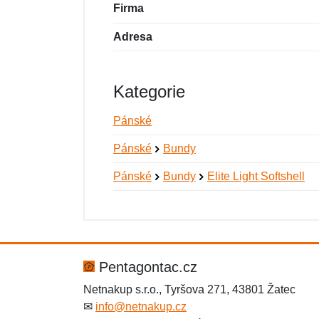
Firma
Adresa
Kategorie
Pánské
Pánské
Bundy
Pánské
Bundy
Elite Light Softshell
Nová recenze
Nový dotaz
Hodnocení:
Jméno:
*
*
Pentagontac.cz
Netnakup s.r.o., Tyršova 271, 43801 Žatec
✉
info@netnakup.cz
Zpráva
Zpráva
*
*