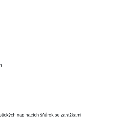
on
astických napínacích šňůrek se zarážkami