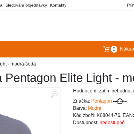
ba
Sledování objednávky
Kontakty
Při
Nákupn
0
ight - modrá-šedá
 Pentagon Elite Light - 
Hodnocení:
zatím nehodnoc
Značka:
Pentagon
Barva:
Modrá
Kód zboží: K08044-76, EAN
Dostupnost:
nedostupné