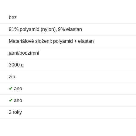
bez
91% polyamid (nylon), 9% elastan
Materiálové složení: polyamid + elastan
jarní/podzimní
3000 g
zip
✔
ano
✔
ano
2 roky