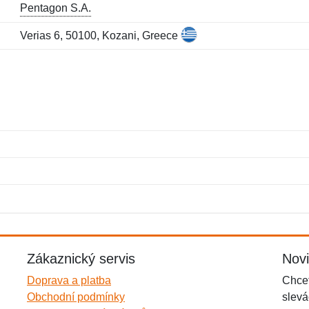
Pentagon S.A.
Verias 6, 50100, Kozani, Greece
Jméno:
E-mail:
*
*
E-mail:
*
Zákaznický servis
Nov
Doprava a platba
Chcet
Obchodní podmínky
slevá