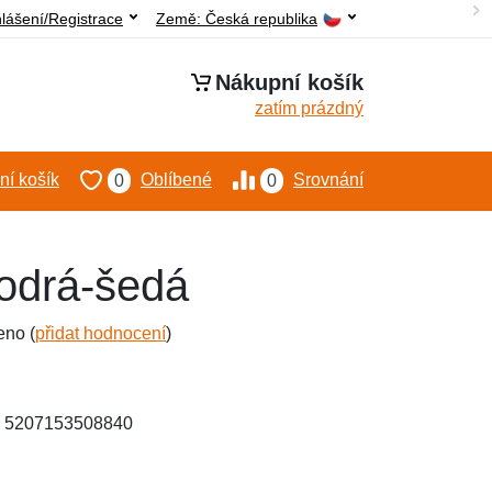
hlášení/Registrace
Země:
Česká republika
Nákupní košík
zatím prázdný
í košík
Oblíbené
Srovnání
0
0
modrá-šedá
eno (
přidat hodnocení
)
: 5207153508840