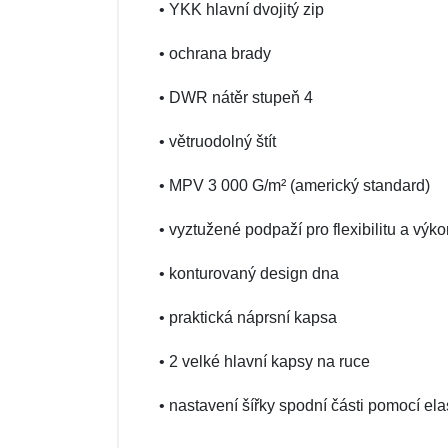
• YKK hlavní dvojitý zip
• ochrana brady
• DWR nátěr stupeň 4
• větruodolný štít
• MPV 3 000 G/m² (americký standard)
• vyztužené podpaží pro flexibilitu a výk
• konturovaný design dna
• praktická náprsní kapsa
• 2 velké hlavní kapsy na ruce
• nastavení šířky spodní části pomocí el