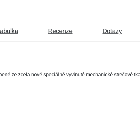
tabulka
Recenze
Dotazy
né ze zcela nové speciálně vyvinuté mechanické strečové tkanin