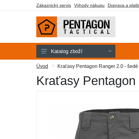
Zákaznický servis
Výhody nákupu
Doprava a plat
Katalog zboží
Pánské
Úvod
Kraťasy Pentagon Ranger 2.0 - šedé
Dámské
Kraťasy Pentagon 
Doplňky
Obuv a ponožky
Outdoor
Taktické vybavení
Dárkové poukazy