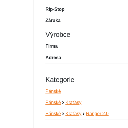
Rip-Stop
Záruka
Výrobce
Firma
Adresa
Kategorie
Pánské
Pánské
Kraťasy
Pánské
Kraťasy
Ranger 2.0
Nová recenze
Nový dotaz