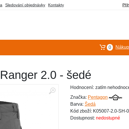
ba
Sledování objednávky
Kontakty
Při
Nákupn
0
Ranger 2.0 - šedé
Hodnocení:
zatím nehodnoc
Značka:
Pentagon
Barva:
Šedá
Kód zboží: K05007-2.0-SH
Dostupnost:
nedostupné