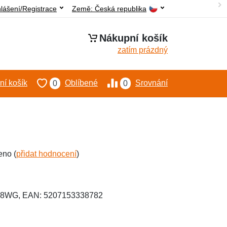
hlášení/Registrace
Země:
Česká republika
Nákupní košík
zatím prázdný
í košík
Oblíbené
Srovnání
0
0
eno (
přidat hodnocení
)
-08WG, EAN: 5207153338782