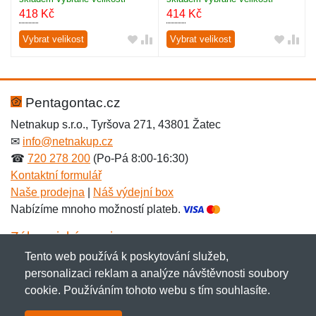
418
Kč
414
Kč
Vybrat velikost
Vybrat velikost
Pentagontac.cz
Netnakup s.r.o., Tyršova 271, 43801 Žatec
✉
info@netnakup.cz
☎
720 278 200
(Po-Pá 8:00-16:30)
Kontaktní formulář
Naše prodejna
|
Náš výdejní box
Nabízíme mnoho možností plateb.
Zákaznický servis
Tento web používá k poskytování služeb,
Novinky emailem
personalizaci reklam a analýze návštěvnosti soubory
cookie. Používáním tohoto webu s tím souhlasíte.