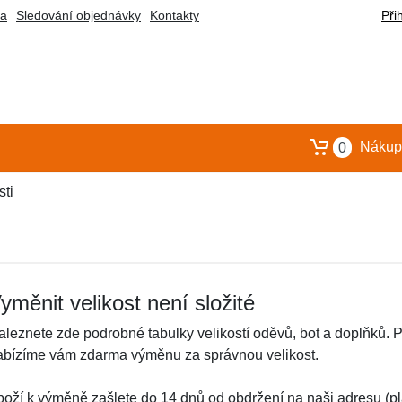
ba
Sledování objednávky
Kontakty
Při
Nákupn
0
ti
yměnit velikost není složité
leznete zde podrobné tabulky velikostí oděvů, bot a doplňků. Pok
abízíme vám zdarma výměnu za správnou velikost.
boží k výměně zašlete do 14 dnů od obdržení na naši adresu (pl