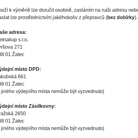
boží k výměně lze doručit osobně, zasláním na naši adresu neb
slat lze prostřednictvím jakéhokoliv z přepravců (
bez dobírky
).
aše adresa:
etnakup s.r.o.
yršova 271
38 01 Žatec
ýdejní místo DPD:
akubská 661
38 01 Žatec
z jiného výdejního místa nemůže být vyzvednuto)
ýdejní místo Zásilkovny:
ražská 2650
38 01 Žatec
z jiného výdejního místa nemůže být vyzvednuto)