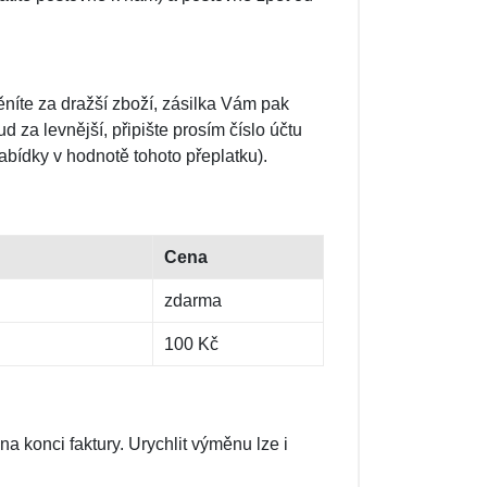
ěníte za dražší zboží, zásilka Vám pak
 za levnější, připište prosím číslo účtu
nabídky v hodnotě tohoto přeplatku).
Cena
zdarma
100 Kč
 na konci faktury. Urychlit výměnu lze i