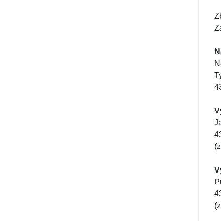
Z
Za
N
N
T
4
V
J
4
(
V
P
4
(