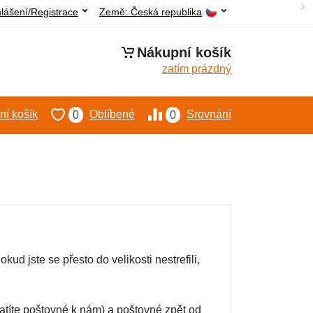
hlášení/Registrace
Země:
Česká republika
Nákupní košík
zatím prázdný
í košík
Oblíbené
Srovnání
0
0
ud jste se přesto do velikosti nestrefili,
atíte poštovné k nám) a poštovné zpět od