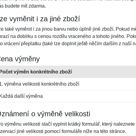
ás budete mít zdarma.
ze vyměnit i za jiné zboží
ze také vyměnit i za jinou barvu nebo úplně jiné zboží. Pokud m
razí na dobírku s cenou rozdílu vraceného a tohoto jiného. Pokud
o vrácení přeplatku (také lze doplnit ještě něčím dalším z naší 
ena výměny
Počet výměn konkrétního zboží
1. výměna velikosti konkrétního zboží
Každá další výměna
známení o výměně velikosti
o výměnu velikosti stačí vyplnit krátký formulář, který naleznete
zervací jiné velikosti pomocí formuláře níže na této stránce.