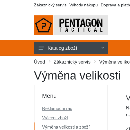
Zákaznický servis
Výhody nákupu
Doprava a plat
Katalog zboží
Pánské
Úvod
Zákaznický servis
Výměna velikos
Dámské
Výměna velikosti
Doplňky
Obuv a ponožky
Menu
V
Outdoor
Na
Reklamační řád
Taktické vybavení
n
Vrácení zboží
Dárkové poukazy
Výměna velikosti a zboží
Z