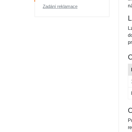
Výprodej
n
Zadání reklamace
L
L
do
pr
C
O
Pr
re