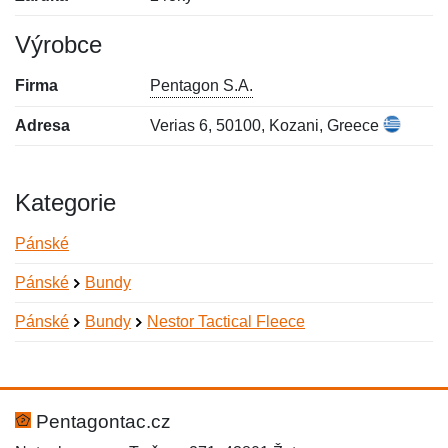
Výrobce
Firma
Pentagon S.A.
Adresa
Verias 6, 50100, Kozani, Greece
Kategorie
Pánské
Pánské
Bundy
Pánské
Bundy
Nestor Tactical Fleece
Nová recenze
Nový dotaz
Hodnocení:
Jméno:
*
*
Pentagontac.cz