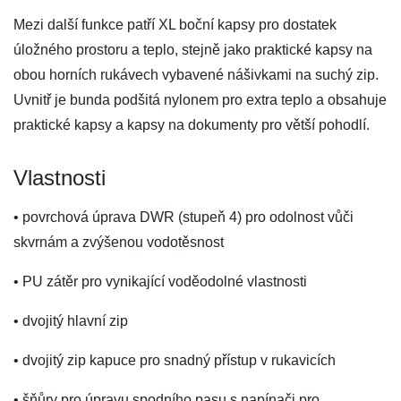
Mezi další funkce patří XL boční kapsy pro dostatek
úložného prostoru a teplo, stejně jako praktické kapsy na
obou horních rukávech vybavené nášivkami na suchý zip.
Uvnitř je bunda podšitá nylonem pro extra teplo a obsahuje
praktické kapsy a kapsy na dokumenty pro větší pohodlí.
Vlastnosti
• povrchová úprava DWR (stupeň 4) pro odolnost vůči
skvrnám a zvýšenou vodotěsnost
• PU zátěr pro vynikající voděodolné vlastnosti
• dvojitý hlavní zip
• dvojitý zip kapuce pro snadný přístup v rukavicích
• šňůry pro úpravu spodního pasu s napínači pro