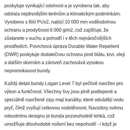
poskytuje vynikající odolnost a je vyrobena tak, aby
odolala nejdrsnějším terénům a klimatickým podmínkám.
Vyrobeno s fólií PUx2, nabízí 10 000 mm voděodolnou
ochranu a prodyšnost 8 000 g/m2, což zajišťuje, že
zůstanete v suchu a pohodlí i v těch nejnáročnějších
prostředích. Povrchová úprava Durable Water Repellent
(DWR) poskytuje dodatečnou ochranu proti blátu, krvi, oleji
a dalším skvrnám a zároveň zachovává vysokou
nepromokavost bundy.
Každý detail bundy Logan Level 7 byl pečlivě navržen pro
výkon a funkčnost. Všechny švy jsou plně podlepené a
speciálně navržené zipy mají kanálky, které odvádějí vodu
pryč, čímž zvyšují celkovou vodotěsnost. Navzdory svému
robustnímu designu je bunda pozoruhodně lehká, což
umožňuje dlouhodobé nošení bez nepohodlí - i když je