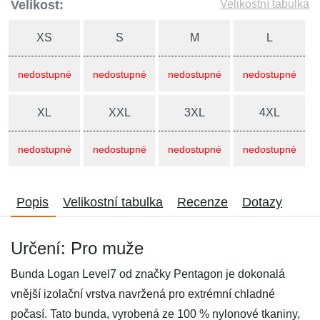
Velikost:
Velikostní tabulka
XS
S
M
L
nedostupné
nedostupné
nedostupné
nedostupné
XL
XXL
3XL
4XL
nedostupné
nedostupné
nedostupné
nedostupné
Popis
Velikostní tabulka
Recenze
Dotazy
Určení: Pro muže
Bunda Logan Level7 od značky Pentagon je dokonalá
vnější izolační vrstva navržená pro extrémní chladné
počasí. Tato bunda, vyrobená ze 100 % nylonové tkaniny,