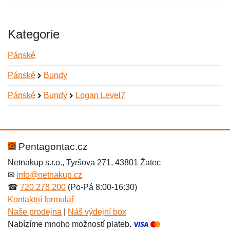
Kategorie
Pánské
Pánské
Bundy
Pánské
Bundy
Logan Level7
Nová recenze
Nový dotaz
Hodnocení:
Jméno:
*
*
Pentagontac.cz
Netnakup s.r.o., Tyršova 271, 43801 Žatec
✉
info@netnakup.cz
Jméno:
E-mail:
*
*
☎
720 278 200
(Po-Pá 8:00-16:30)
Kontaktní formulář
Naše prodejna
|
Náš výdejní box
Nabízíme mnoho možností plateb.