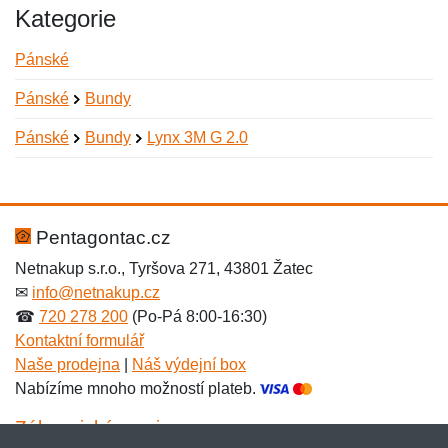
Kategorie
Pánské
Pánské
Bundy
Pánské
Bundy
Lynx 3M G 2.0
Nová recenze
Nový dotaz
Hodnocení:
Jméno:
*
*
Pentagontac.cz
Netnakup s.r.o., Tyršova 271, 43801 Žatec
✉
info@netnakup.cz
Jméno:
E-mail:
*
*
☎
720 278 200
(Po-Pá 8:00-16:30)
Kontaktní formulář
Naše prodejna
|
Náš výdejní box
Nabízíme mnoho možností plateb.
E-mail:
*
Zpráva
*
Zákaznický servis