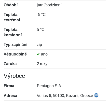
Období
jarní/podzimní
Teplota -
-5 °C
extrémní
Teplota -
5 °C
komfortní
Typ zapínání
zip
Větruodolné
✔
ano
Záruka
2 roky
Výrobce
Firma
Pentagon S.A.
Adresa
Verias 6, 50100, Kozani, Greece