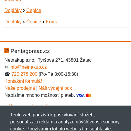
Doplňky
Čepice
Doplňky
Čepice
Koris
Nová recenze
Nový dotaz
Hodnocení:
Jméno:
*
*
Pentagontac.cz
Netnakup s.r.o., Tyršova 271, 43801 Žatec
✉
info@netnakup.cz
Jméno:
E-mail:
*
*
☎
720 278 200
(Po-Pá 8:00-16:30)
Kontaktní formulář
Naše prodejna
|
Náš výdejní box
Nabízíme mnoho možností plateb.
E-mail:
*
Zpráva
*
Zákaznický servis
Tento web používá k poskytování služeb,
Novinky emailem
personalizaci reklam a analýze návštěvnosti soubory
cookie. Používáním tohoto webu s tím souhlasíte.
Zpráva
*