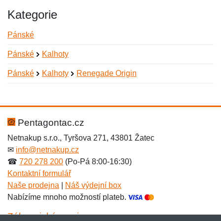
Kategorie
Pánské
Pánské
Kalhoty
Pánské
Kalhoty
Renegade Origin
Nová recenze
Nový dotaz
Hodnocení:
Jméno:
*
*
Pentagontac.cz
Netnakup s.r.o., Tyršova 271, 43801 Žatec
✉
info@netnakup.cz
Jméno:
E-mail:
*
*
☎
720 278 200
(Po-Pá 8:00-16:30)
Kontaktní formulář
Naše prodejna
|
Náš výdejní box
Nabízíme mnoho možností plateb.
E-mail:
*
Zpráva
*
Zákaznický servis