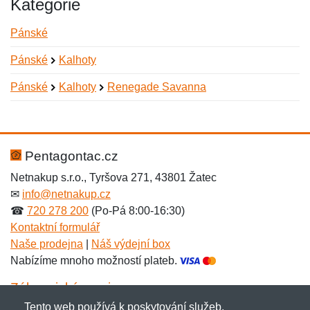
Kategorie
Pánské
Pánské
Kalhoty
Pánské
Kalhoty
Renegade Savanna
Nová recenze
Nový dotaz
Hodnocení:
Jméno:
*
*
Pentagontac.cz
Netnakup s.r.o., Tyršova 271, 43801 Žatec
✉
info@netnakup.cz
Jméno:
E-mail:
*
*
☎
720 278 200
(Po-Pá 8:00-16:30)
Kontaktní formulář
Naše prodejna
|
Náš výdejní box
Nabízíme mnoho možností plateb.
E-mail:
*
Zpráva
*
Zákaznický servis
Tento web používá k poskytování služeb,
Novinky emailem