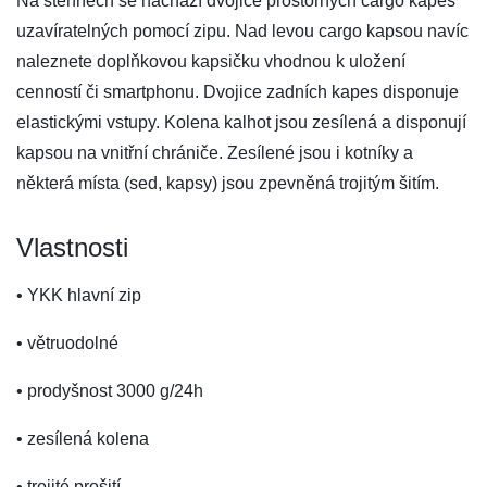
Na stehnech se nachází dvojice prostorných cargo kapes
uzavíratelných pomocí zipu. Nad levou cargo kapsou navíc
naleznete doplňkovou kapsičku vhodnou k uložení
cenností či smartphonu. Dvojice zadních kapes disponuje
elastickými vstupy. Kolena kalhot jsou zesílená a disponují
kapsou na vnitřní chrániče. Zesílené jsou i kotníky a
některá místa (sed, kapsy) jsou zpevněná trojitým šitím.
Vlastnosti
• YKK hlavní zip
• větruodolné
• prodyšnost 3000 g/24h
• zesílená kolena
• trojité prošití