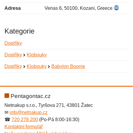
Adresa
Verias 6, 50100, Kozani, Greece
Kategorie
Doplňky
Doplňky
Klobouky
Doplňky
Klobouky
Babylon Boonie
Nová recenze
Nový dotaz
Hodnocení:
Jméno:
*
*
Pentagontac.cz
Netnakup s.r.o., Tyršova 271, 43801 Žatec
✉
info@netnakup.cz
Jméno:
E-mail:
*
*
☎
720 278 200
(Po-Pá 8:00-16:30)
Kontaktní formulář