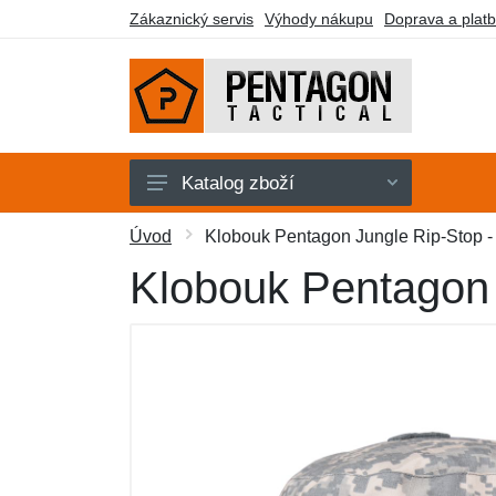
Zákaznický servis
Výhody nákupu
Doprava a plat
Katalog zboží
Pánské
Úvod
Klobouk Pentagon Jungle Rip-Stop - 
Dámské
Klobouk Pentagon J
Doplňky
Obuv a ponožky
Outdoor
Taktické vybavení
Dárkové poukazy