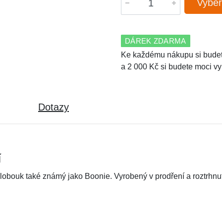
Vyber
DÁREK ZDARMA
Ke každému nákupu si budet
a 2 000 Kč si budete moci vy
Dotazy
í
obouk také známý jako Boonie. Vyrobený v prodření a roztrhnut