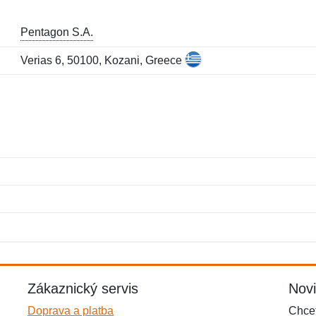
Pentagon S.A.
Verias 6, 50100, Kozani, Greece
Jméno:
E-mail:
*
*
E-mail:
*
Zákaznický servis
Nov
Doprava a platba
Chcet