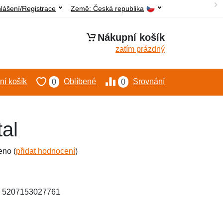
hlášení/Registrace
Země:
Česká republika
Nákupní košík
zatím prázdný
í košík
Oblíbené
Srovnání
0
0
al
eno (
přidat hodnocení
)
: 5207153027761