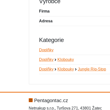
Výrobce
Firma
Adresa
Kategorie
Doplňky
Doplňky
Klobouky
Doplňky
Klobouky
Jungle Rip-Stop
Nová recenze
Nový dotaz
Hodnocení:
Jméno:
*
*
Pentagontac.cz
Netnakup s.r.o., Tyršova 271, 43801 Žatec