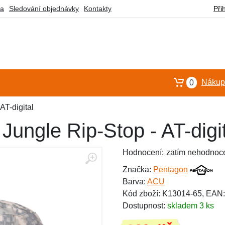
ba
Sledování objednávky
Kontakty
Při
Nákupn
0
AT-digital
ungle Rip-Stop - AT-digit
Hodnocení:
zatím nehodnoc
Značka:
Pentagon
Barva:
ACU
Kód zboží: K13014-65, EAN
Dostupnost:
skladem 3 ks