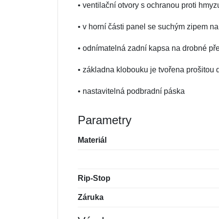
• ventilační otvory s ochranou proti hmyz
• v horní části panel se suchým zipem na 
• odnímatelná zadní kapsa na drobné př
• základna klobouku je tvořena prošitou 
• nastavitelná podbradní páska
Parametry
Materiál
Rip-Stop
Záruka