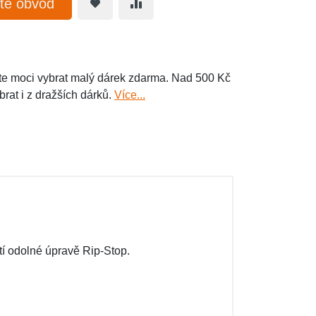
te obvod
e moci vybrat malý dárek zdarma. Nad 500 Kč
brat i z dražších dárků.
Více...
í odolné úpravě Rip-Stop.