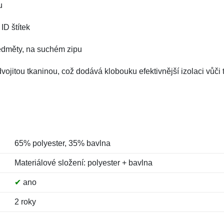
u
ID štítek
edměty, na suchém zipu
dvojitou tkaninou, což dodává klobouku efektivnější izolaci vů
65% polyester, 35% bavlna
Materiálové složení: polyester + bavlna
✔
ano
2 roky