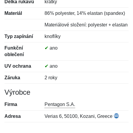
Délka rukávů
krátký
Materiál
86% polyester, 14% elastan (spandex)
Materiálové složení: polyester + elastan
Typ zapínání
knoflíky
Funkční
✔
ano
oblečení
UV ochrana
✔
ano
Záruka
2 roky
Výrobce
Firma
Pentagon S.A.
Adresa
Verias 6, 50100, Kozani, Greece