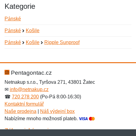
Kategorie
Pánské
Pánské
Košile
Pánské
Košile
Ripple Sunproof
Nová recenze
Nový dotaz
Hodnocení:
Jméno:
*
*
Pentagontac.cz
Netnakup s.r.o., Tyršova 271, 43801 Žatec
✉
info@netnakup.cz
Jméno:
E-mail:
*
*
☎
720 278 200
(Po-Pá 8:00-16:30)
Kontaktní formulář
Naše prodejna
|
Náš výdejní box
Nabízíme mnoho možností plateb.
E-mail:
*
Zpráva
*
Zákaznický servis