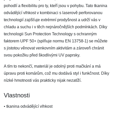
pohodlí a flexibilitu pro ty, kteří jsou v pohybu. Tato tkanina
odvádějící vlhkost v kombinaci s laserově perforovanou
technologií zajišťuje extrémní prodyšnost a udrží vás v
chladu a suchu i v těch nejnáročnějších podmínkách. Díky
technologii Sun Protection Technology s ochranným
faktorem UPF 50+ (splňuje normu EN 13758-1) se můžete
s jistotou věnovat venkovním aktivitám a zároveň chránit
svou pokožku před škodlivými UV paprsky.
A tím to nekončí, materiál je odolný proti mačkání a má
úpravu proti komárům, což mu dodává styl i funkčnost. Díky
nízké hmotnosti vás prakticky nijak nezatíží.
Vlastnosti
• tkanina odvádějící vlhkost