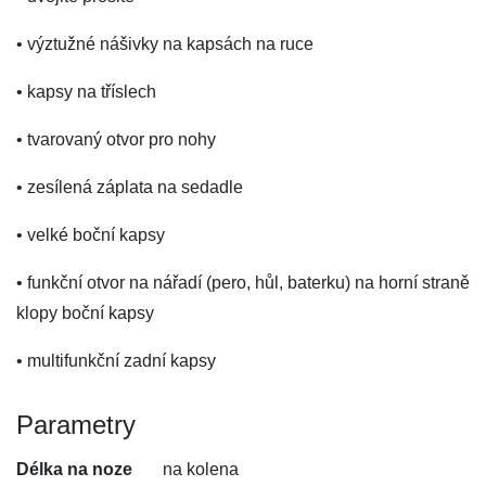
• výztužné nášivky na kapsách na ruce
• kapsy na tříslech
• tvarovaný otvor pro nohy
• zesílená záplata na sedadle
• velké boční kapsy
• funkční otvor na nářadí (pero, hůl, baterku) na horní straně
klopy boční kapsy
• multifunkční zadní kapsy
Parametry
Délka na noze
na kolena