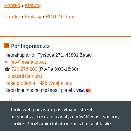
Pánské
Kraťasy
Pánské
Kraťasy
BDU 2.0 Tropic
Nová recenze
Nový dotaz
Hodnocení:
Jméno:
*
*
Pentagontac.cz
Netnakup s.r.o., Tyršova 271, 43801 Žatec
✉
info@netnakup.cz
Jméno:
E-mail:
*
*
☎
720 278 200
(Po-Pá 8:00-16:30)
Kontaktní formulář
Naše prodejna
|
Náš výdejní box
Nabízíme mnoho možností plateb.
E-mail:
*
Zpráva
*
Zákaznický servis
Tento web používá k poskytování služeb,
Novinky emailem
personalizaci reklam a analýze návštěvnosti soubory
cookie. Používáním tohoto webu s tím souhlasíte.
Zpráva
*