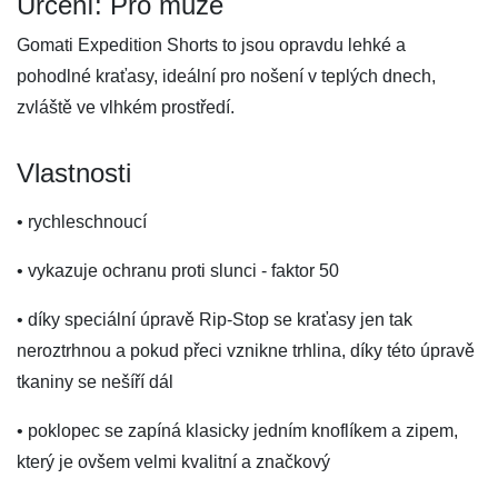
Určení: Pro muže
Gomati Expedition Shorts to jsou opravdu lehké a
pohodlné kraťasy, ideální pro nošení v teplých dnech,
zvláště ve vlhkém prostředí.
Vlastnosti
• rychleschnoucí
• vykazuje ochranu proti slunci - faktor 50
• díky speciální úpravě Rip-Stop se kraťasy jen tak
neroztrhnou a pokud přeci vznikne trhlina, díky této úpravě
tkaniny se nešíří dál
• poklopec se zapíná klasicky jedním knoflíkem a zipem,
který je ovšem velmi kvalitní a značkový