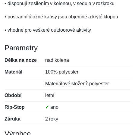
• disponují zesílením v kolenou, v sedu a v rozkroku
• postranní úložné kapsy jsou objemné a kryté klopou
• vhodné pro veškeré outdoorové aktivity
Parametry
Délka na noze
nad kolena
Materiál
100% polyester
Materiálové složení: polyester
Období
letní
Rip-Stop
✔
ano
Záruka
2 roky
Výrobce