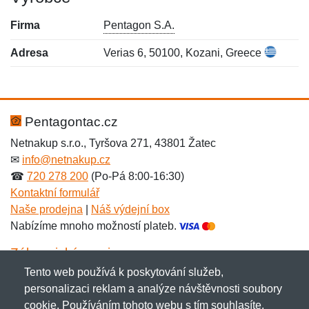
Firma
Pentagon S.A.
Adresa
Verias 6, 50100, Kozani, Greece
Nová recenze
Nový dotaz
Hodnocení:
Jméno:
*
*
Pentagontac.cz
Netnakup s.r.o., Tyršova 271, 43801 Žatec
✉
info@netnakup.cz
Jméno:
E-mail:
*
*
☎
720 278 200
(Po-Pá 8:00-16:30)
Kontaktní formulář
Naše prodejna
|
Náš výdejní box
Nabízíme mnoho možností plateb.
E-mail:
*
Zpráva
*
Zákaznický servis
Tento web používá k poskytování služeb,
Novinky emailem
personalizaci reklam a analýze návštěvnosti soubory
cookie. Používáním tohoto webu s tím souhlasíte.
Zpráva
*