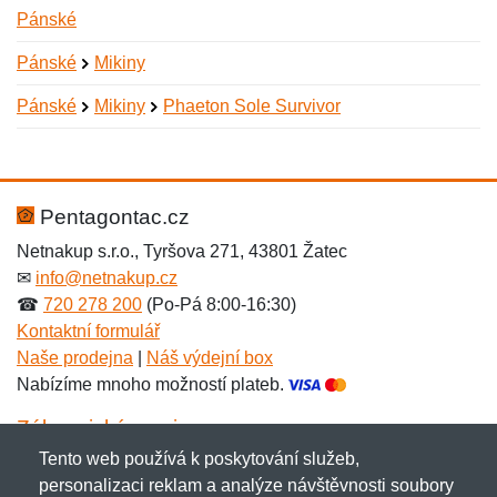
Pánské
Pánské
Mikiny
Pánské
Mikiny
Phaeton Sole Survivor
Nová recenze
Nový dotaz
Hodnocení:
Jméno:
*
*
Pentagontac.cz
Netnakup s.r.o., Tyršova 271, 43801 Žatec
✉
info@netnakup.cz
Jméno:
E-mail:
*
*
☎
720 278 200
(Po-Pá 8:00-16:30)
Kontaktní formulář
Naše prodejna
|
Náš výdejní box
Nabízíme mnoho možností plateb.
E-mail:
*
Zpráva
*
Zákaznický servis
Tento web používá k poskytování služeb,
Novinky emailem
personalizaci reklam a analýze návštěvnosti soubory