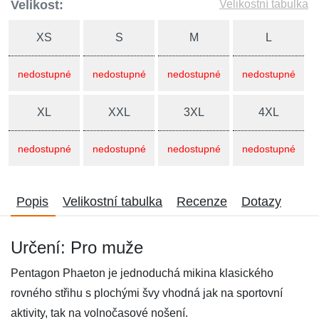
Velikost:
Velikostní tabulka
XS
S
M
L
nedostupné
nedostupné
nedostupné
nedostupné
XL
XXL
3XL
4XL
nedostupné
nedostupné
nedostupné
nedostupné
Popis
Velikostní tabulka
Recenze
Dotazy
Určení: Pro muže
Pentagon Phaeton je jednoduchá mikina klasického
rovného střihu s plochými švy vhodná jak na sportovní
aktivity, tak na volnočasové nošení.