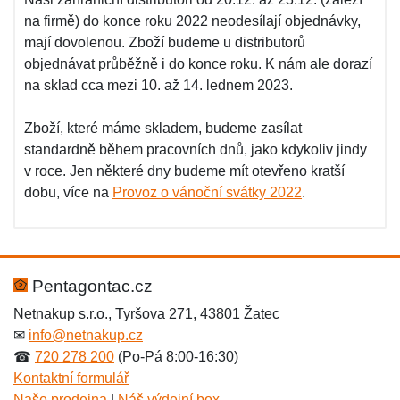
na firmě) do konce roku 2022 neodesílají objednávky,
mají dovolenou. Zboží budeme u distributorů
objednávat průběžně i do konce roku. K nám ale dorazí
na sklad cca mezi 10. až 14. lednem 2023.
Zboží, které máme skladem, budeme zasílat
standardně během pracovních dnů, jako kdykoliv jindy
v roce. Jen některé dny budeme mít otevřeno kratší
dobu, více na
Provoz o vánoční svátky 2022
.
Pentagontac.cz
Netnakup s.r.o., Tyršova 271, 43801 Žatec
✉
info@netnakup.cz
☎
720 278 200
(Po-Pá 8:00-16:30)
Kontaktní formulář
Naše prodejna
|
Náš výdejní box