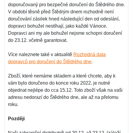
doporučovaný pro bezpečné doručení do Štědrého dne.
V období těsně před Štědrým dnem rozhodně není
doručování zásilek hned následující den od odeslání,
dopravci bohužel nestíhají, jako každé Vánoce.
Dopravci ani my ale bohužel nejsme schopni doručení
do 23.12. včetně garantovat.
Více naleznete také v aktualitě
Rozhodná data
dopravců pro doručení do Štědrého dne
.
Zboží, které nemáme skladem a které chcete, aby k
vám bylo doručeno do konce roku 2022, je nutné
objednat nejlépe do cca 15.12. Toto zboží však na vaši
adresu nedorazí do Štědrého dne, ale až na přelomu
roku.
Později
Naši zahraniční distributoři od 20.12. až 23.12. (záleží