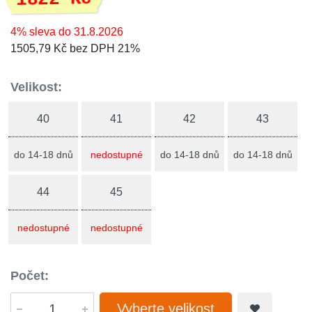
4% sleva do 31.8.2026
1505,79 Kč bez DPH 21%
Velikost:
40
41
42
43
do 14-18 dnů
nedostupné
do 14-18 dnů
do 14-18 dnů
44
45
nedostupné
nedostupné
Počet:
Vyberte velikost