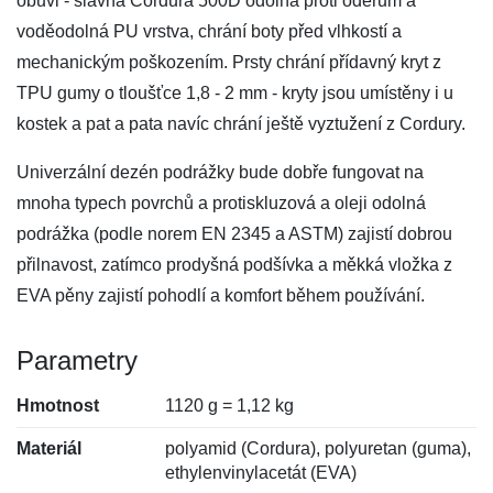
obuvi - slavná Cordura 500D odolná proti oděrům a
voděodolná PU vrstva, chrání boty před vlhkostí a
mechanickým poškozením. Prsty chrání přídavný kryt z
TPU gumy o tloušťce 1,8 - 2 mm - kryty jsou umístěny i u
kostek a pat a pata navíc chrání ještě vyztužení z Cordury.
Univerzální dezén podrážky bude dobře fungovat na
mnoha typech povrchů a protiskluzová a oleji odolná
podrážka (podle norem EN 2345 a ASTM) zajistí dobrou
přilnavost, zatímco prodyšná podšívka a měkká vložka z
EVA pěny zajistí pohodlí a komfort během používání.
Parametry
Hmotnost
1120 g = 1,12 kg
Materiál
polyamid (Cordura), polyuretan (guma),
ethylenvinylacetát (EVA)