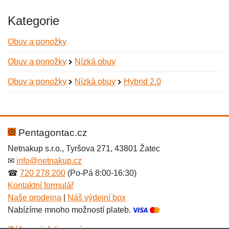
Kategorie
Obuv a ponožky
Obuv a ponožky
Nízká obuv
Obuv a ponožky
Nízká obuv
Hybrid 2.0
Nová recenze
Nový dotaz
Hodnocení:
Jméno:
*
*
Pentagontac.cz
Netnakup s.r.o., Tyršova 271, 43801 Žatec
✉
info@netnakup.cz
Jméno:
E-mail:
*
*
☎
720 278 200
(Po-Pá 8:00-16:30)
Kontaktní formulář
Naše prodejna
|
Náš výdejní box
Nabízíme mnoho možností plateb.
E-mail:
*
Zpráva
*