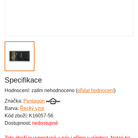
Specifikace
Hodnocení:
zatím nehodnoceno (
přidat hodnocení
)
Značka:
Pentagon
Barva:
Řecký vzor
Kód zboží: K16057-56
Dostupnost:
nedostupné
Toto zboží je vyprodané u nás i přímo u výrobce. Nelze ho