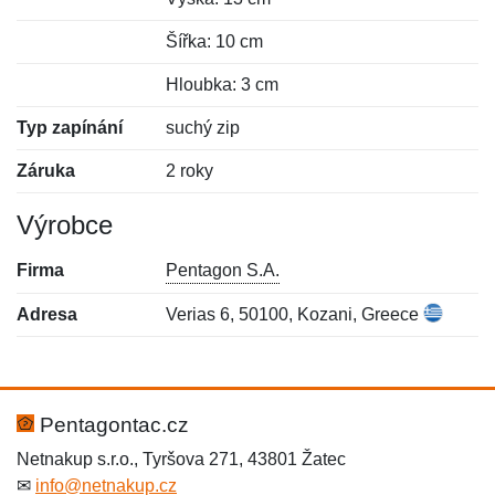
Šířka: 10 cm
Hloubka: 3 cm
Typ zapínání
suchý zip
Záruka
2 roky
Výrobce
Firma
Pentagon S.A.
Adresa
Verias 6, 50100, Kozani, Greece
Nová recenze
Nový dotaz
Hodnocení:
Jméno:
*
*
Pentagontac.cz
Netnakup s.r.o., Tyršova 271, 43801 Žatec
✉
info@netnakup.cz