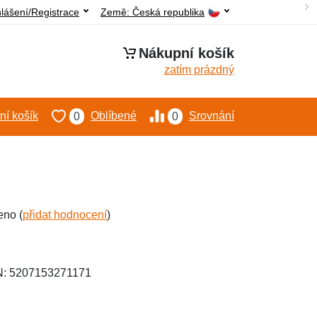
hlášení/Registrace
Země:
Česká republika
Nákupní košík
zatím prázdný
í košík
Oblíbené
Srovnání
0
0
eno (
přidat hodnocení
)
N: 5207153271171