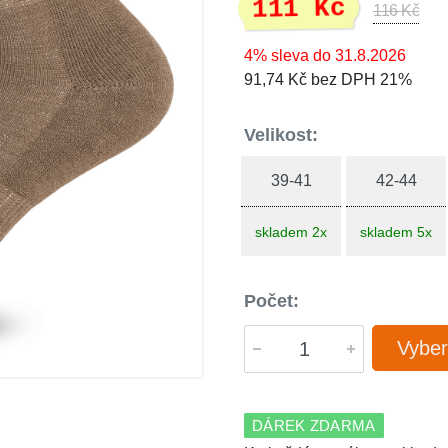
111 Kč
116 Kč
4% sleva do 31.8.2026
91,74 Kč bez DPH 21%
Velikost:
39-41
42-44
skladem 2x
skladem 5x
Počet:
Vyber
DÁREK ZDARMA