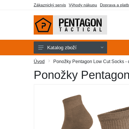
Zákaznický servis
Výhody nákupu
Doprava a plat
Katalog zboží
Pánské
Úvod
Ponožky Pentagon Low Cut Socks - 
Dámské
Ponožky Pentagon
Doplňky
Obuv a ponožky
Outdoor
Taktické vybavení
Dárkové poukazy