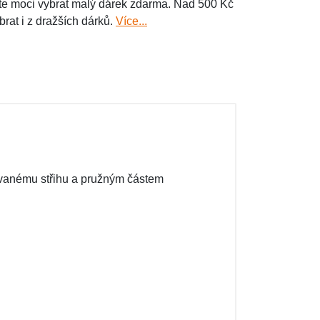
e moci vybrat malý dárek zdarma. Nad 500 Kč
brat i z dražších dárků.
Více...
ovanému střihu a pružným částem