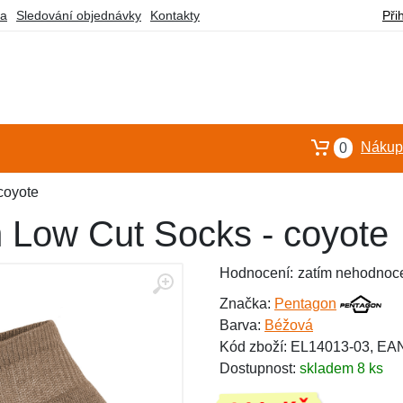
ba
Sledování objednávky
Kontakty
Při
Nákupn
0
coyote
 Low Cut Socks - coyote
Hodnocení:
zatím nehodnoc
Značka:
Pentagon
Barva:
Béžová
Kód zboží: EL14013-03, EA
Dostupnost:
skladem 8 ks