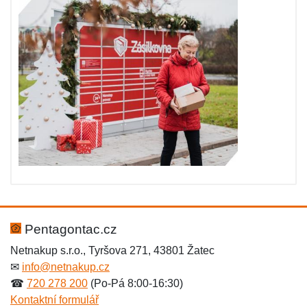
Pentagontac.cz
Netnakup s.r.o., Tyršova 271, 43801 Žatec
✉
info@netnakup.cz
☎
720 278 200
(Po-Pá 8:00-16:30)
Kontaktní formulář