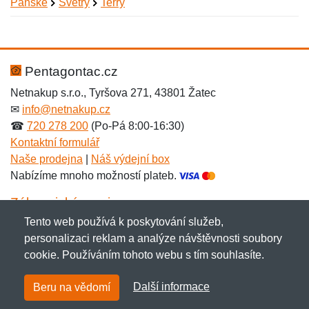
Pánské
Svetry
Terry
Nová recenze
Nový dotaz
Hodnocení:
Jméno:
*
*
Pentagontac.cz
Netnakup s.r.o., Tyršova 271, 43801 Žatec
✉
info@netnakup.cz
Jméno:
E-mail:
*
*
☎
720 278 200
(Po-Pá 8:00-16:30)
Kontaktní formulář
Naše prodejna
|
Náš výdejní box
Nabízíme mnoho možností plateb.
E-mail:
*
Zpráva
*
Zákaznický servis
Tento web používá k poskytování služeb,
Novinky emailem
personalizaci reklam a analýze návštěvnosti soubory
cookie. Používáním tohoto webu s tím souhlasíte.
Zpráva
*
Copyright © 2007-2026 (19 let s vámi)
Netnakup.cz
&
Další informace
Beru na vědomí
NetIQ
. Všechna práva vyhrazena.