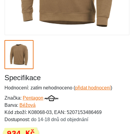
Specifikace
Hodnocení:
zatím nehodnoceno (
přidat hodnocení
)
Značka:
Pentagon
Barva:
Béžová
Kód zboží: K08068-03, EAN: 5207153486469
Dostupnost:
do 14-18 dnů od objednání
934 Kč