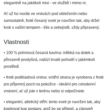
elegantně na jakékoli misi - ve službě i mimo ni.
Ať už ho nosíte ve vrstvách pod oblečením nebo
samostatně, froté česaný svetr je navržen tak, aby držel
krok s vaším tempem - tiše a sebejistě, vždy připravený.
Vlastnosti
• 100 % prémiová česaná bavlna: měkká na dotek a
přirozeně prodyšná, nabízí trvalé pohodlí v jakémkoli
prostředí
• froté podkladová vrstva: vnitřní strana je vyrobena z froté
pro příjemný pocit na pokožce - ideální pro celodenní
vrstvení, ať už jste v terénu nebo si odpočinete
• elegantní, atletický střih: tento svetr je navržen tak, aby
kopíroval tvar postavy, aniž by se přilepil, a zároveň