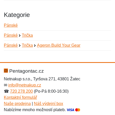
Kategorie
Pánské
Pánské
Trička
Pánské
Trička
Ageron Build Your Gear
Nová recenze
Nový dotaz
Hodnocení:
Jméno:
*
*
Pentagontac.cz
Netnakup s.r.o., Tyršova 271, 43801 Žatec
✉
info@netnakup.cz
Jméno:
E-mail:
*
*
☎
720 278 200
(Po-Pá 8:00-16:30)
Kontaktní formulář
Naše prodejna
|
Náš výdejní box
Nabízíme mnoho možností plateb.
E-mail:
*