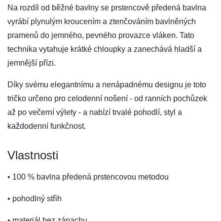
Na rozdíl od běžné bavlny se prstencově předená bavlna
vyrábí plynulým kroucením a ztenčováním bavlněných
pramenů do jemného, ​​pevného provazce vláken. Tato
technika vytahuje krátké chloupky a zanechává hladší a
jemnější přízi.
Díky svému elegantnímu a nenápadnému designu je toto
tričko určeno pro celodenní nošení - od ranních pochůzek
až po večerní výlety - a nabízí trvalé pohodlí, styl a
každodenní funkčnost.
Vlastnosti
• 100 % bavlna předená prstencovou metodou
• pohodlný střih
• materiál bez zápachu