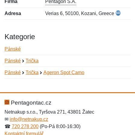
Firma
Pentagon S.A.
Adresa
Verias 6, 50100, Kozani, Greece
Kategorie
Pánské
Pánské
Trička
Pánské
Trička
Ageron Spot Camo
Nová recenze
Nový dotaz
Hodnocení:
Jméno:
*
*
Pentagontac.cz
Netnakup s.r.o., Tyršova 271, 43801 Žatec
✉
info@netnakup.cz
Jméno:
E-mail:
*
*
☎
720 278 200
(Po-Pá 8:00-16:30)
Kontaktní formulář