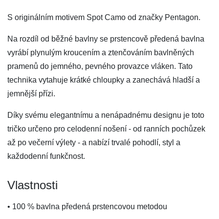
S originálním motivem Spot Camo od značky Pentagon.
Na rozdíl od běžné bavlny se prstencově předená bavlna
vyrábí plynulým kroucením a ztenčováním bavlněných
pramenů do jemného, ​​pevného provazce vláken. Tato
technika vytahuje krátké chloupky a zanechává hladší a
jemnější přízi.
Díky svému elegantnímu a nenápadnému designu je toto
tričko určeno pro celodenní nošení - od ranních pochůzek
až po večerní výlety - a nabízí trvalé pohodlí, styl a
každodenní funkčnost.
Vlastnosti
• 100 % bavlna předená prstencovou metodou