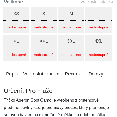
Velikost:
Velikostní tabulka
XS
S
M
L
nedostupné
nedostupné
nedostupné
nedostupné
XL
XXL
3XL
4XL
nedostupné
nedostupné
nedostupné
nedostupné
Popis
Velikostní tabulka
Recenze
Dotazy
Určení: Pro muže
Tričko Ageron Spot Camo je vyrobeno z prstencově
předené bavlny, což je prémiový proces, který přeměňuje
surovou bavlnu na mimořádně měkkou a odolnou látku.