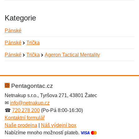
Kategorie
Pánské
Pánské
Trička
Pánské
Trička
Ageron Tactical Mentality
Nová recenze
Nový dotaz
Hodnocení:
Jméno:
*
*
Pentagontac.cz
Netnakup s.r.o., Tyršova 271, 43801 Žatec
✉
info@netnakup.cz
Jméno:
E-mail:
*
*
☎
720 278 200
(Po-Pá 8:00-16:30)
Kontaktní formulář
Naše prodejna
|
Náš výdejní box
Nabízíme mnoho možností plateb.
E-mail:
*