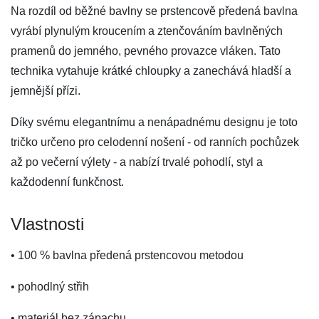
Na rozdíl od běžné bavlny se prstencově předená bavlna
vyrábí plynulým kroucením a ztenčováním bavlněných
pramenů do jemného, ​​pevného provazce vláken. Tato
technika vytahuje krátké chloupky a zanechává hladší a
jemnější přízi.
Díky svému elegantnímu a nenápadnému designu je toto
tričko určeno pro celodenní nošení - od ranních pochůzek
až po večerní výlety - a nabízí trvalé pohodlí, styl a
každodenní funkčnost.
Vlastnosti
• 100 % bavlna předená prstencovou metodou
• pohodlný střih
• materiál bez zápachu