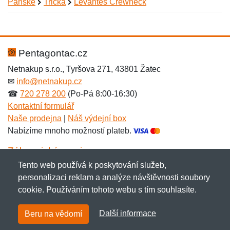
Pánské
Trička
Levantes Crewneck
Nová recenze
Nový dotaz
Hodnocení:
Jméno:
*
*
Pentagontac.cz
Netnakup s.r.o., Tyršova 271, 43801 Žatec
✉
info@netnakup.cz
Jméno:
E-mail:
*
*
☎
720 278 200
(Po-Pá 8:00-16:30)
Kontaktní formulář
Naše prodejna
|
Náš výdejní box
Nabízíme mnoho možností plateb.
E-mail:
*
Zpráva
*
Zákaznický servis
Tento web používá k poskytování služeb,
Novinky emailem
personalizaci reklam a analýze návštěvnosti soubory
cookie. Používáním tohoto webu s tím souhlasíte.
Zpráva
*
Copyright © 2007-2026 (19 let s vámi)
Netnakup.cz
&
Další informace
Beru na vědomí
NetIQ
. Všechna práva vyhrazena.