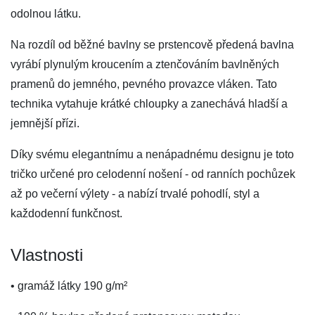
odolnou látku.
Na rozdíl od běžné bavlny se prstencově předená bavlna
vyrábí plynulým kroucením a ztenčováním bavlněných
pramenů do jemného, ​​pevného provazce vláken. Tato
technika vytahuje krátké chloupky a zanechává hladší a
jemnější přízi.
Díky svému elegantnímu a nenápadnému designu je toto
tričko určené pro celodenní nošení - od ranních pochůzek
až po večerní výlety - a nabízí trvalé pohodlí, styl a
každodenní funkčnost.
Vlastnosti
• gramáž látky 190 g/m²