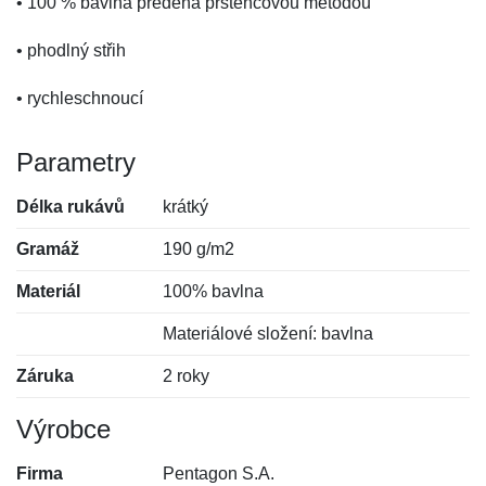
• 100 % bavlna předená prstencovou metodou
• phodlný střih
• rychleschnoucí
Parametry
Délka rukávů
krátký
Gramáž
190 g/m2
Materiál
100% bavlna
Materiálové složení: bavlna
Záruka
2 roky
Výrobce
Firma
Pentagon S.A.