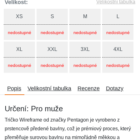
Velikost:
Velikostní tabulka
XS
S
M
L
nedostupné
nedostupné
nedostupné
nedostupné
XL
XXL
3XL
4XL
nedostupné
nedostupné
nedostupné
nedostupné
Popis
Velikostní tabulka
Recenze
Dotazy
Určení: Pro muže
Tričko Wireframe od značky Pentagon je vyrobeno z
prstencově předené bavlny, což je prémiový proces, který
přeměňuje surovou bavlnu na mimořádně měkkou a