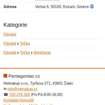
Adresa
Verias 6, 50100, Kozani, Greece
Kategorie
Pánské
Pánské
Trička
Pánské
Trička
Wireframe
Nová recenze
Nový dotaz
Hodnocení:
Jméno:
*
*
Pentagontac.cz
Netnakup s.r.o., Tyršova 271, 43801 Žatec
✉
info@netnakup.cz
Jméno:
E-mail:
*
*
☎
720 278 200
(Po-Pá 8:00-16:30)
Kontaktní formulář