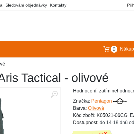
ba
Sledování objednávky
Kontakty
Při
Nákupn
0
ové
is Tactical - olivové
Hodnocení:
zatím nehodnoc
Značka:
Pentagon
Barva:
Olivová
Kód zboží: K05021-06CG, 
Dostupnost:
do 14-18 dnů od