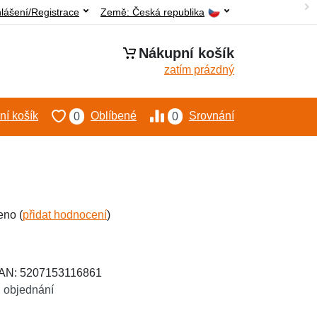
hlášení/Registrace
Země:
Česká republika
Nákupní košík
zatím prázdný
í košík
Oblíbené
Srovnání
0
0
eno (
přidat hodnocení
)
EAN: 5207153116861
 objednání