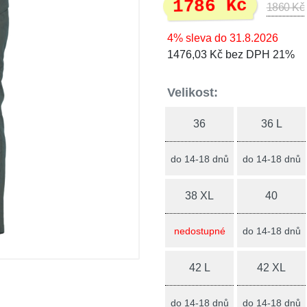
1786 Kč
1860 Kč
4% sleva do 31.8.2026
1476,03 Kč bez DPH 21%
Velikost:
36
36 L
do 14-18 dnů
do 14-18 dnů
38 XL
40
nedostupné
do 14-18 dnů
42 L
42 XL
do 14-18 dnů
do 14-18 dnů