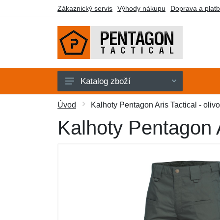
Zákaznický servis
Výhody nákupu
Doprava a plat
Katalog zboží
Pánské
Úvod
Kalhoty Pentagon Aris Tactical - oliv
Dámské
Kalhoty Pentagon Ar
Doplňky
Obuv a ponožky
Outdoor
Taktické vybavení
Dárkové poukazy