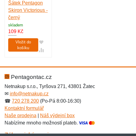
Šátek Pentagon
Skiron Victorious -
černý
skladem
109
Kč
Vložit do
košíku
Pentagontac.cz
Netnakup s.r.o., Tyršova 271, 43801 Žatec
✉
info@netnakup.cz
☎
720 278 200
(Po-Pá 8:00-16:30)
Kontaktní formulář
Naše prodejna
|
Náš výdejní box
Nabízíme mnoho možností plateb.
Zákaznický servis