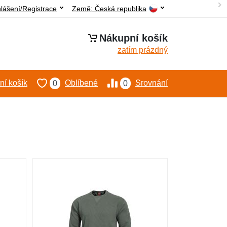
hlášení/Registrace
Země:
Česká republika
Nákupní košík
zatím prázdný
í košík
Oblíbené
Srovnání
0
0