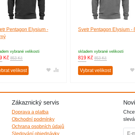
etr Pentagon Elysium -
Svetr Pentagon Elysium - 
rný
adem vybrané velikosti
skladem vybrané velikosti
9
Kč
819
Kč
853 Kč
853 Kč
brat velikost
Vybrat velikost
Zákaznický servis
Nov
Doprava a platba
Chcet
Obchodní podmínky
slevá
Ochrana osobních údajů
E-mai
Sledování objednávky