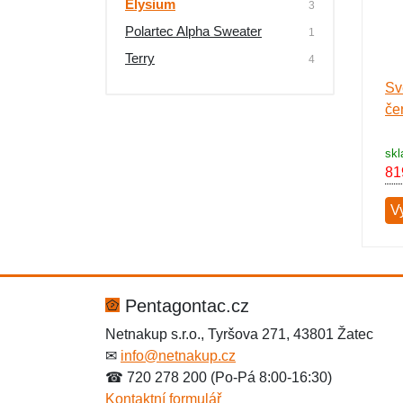
Elysium
3
Výprodej
Polartec Alpha Sweater
1
Terry
4
Sv
če
skl
81
Vy
Pentagontac.cz
Netnakup s.r.o., Tyršova 271, 43801 Žatec
✉
info@netnakup.cz
☎ 720 278 200 (Po-Pá 8:00-16:30)
Kontaktní formulář