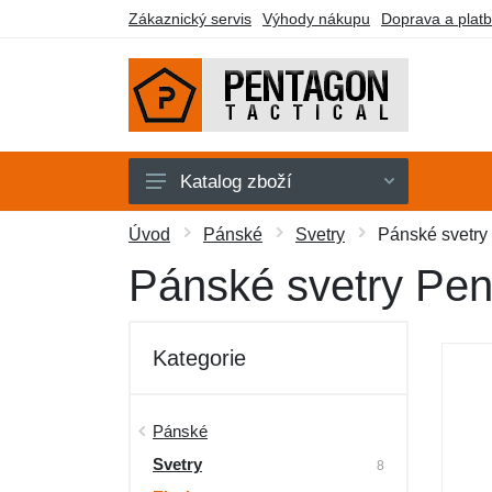
Zákaznický servis
Výhody nákupu
Doprava a plat
Katalog zboží
Pánské
Úvod
Pánské
Svetry
Pánské svetry
Dámské
Pánské svetry Pen
Doplňky
Obuv a ponožky
Kategorie
Outdoor
Taktické vybavení
Pánské
Svetry
Dárkové poukazy
8