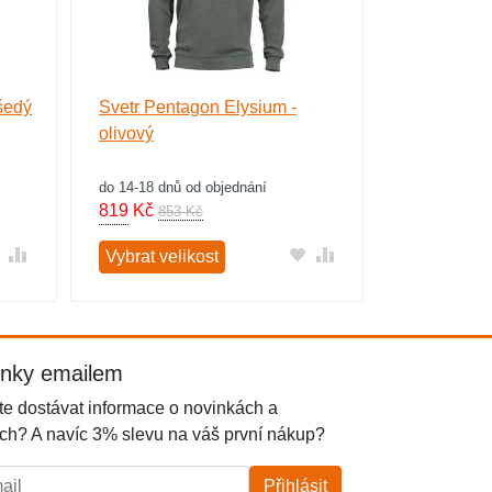
šedý
Svetr Pentagon Elysium -
olivový
do 14-18 dnů od objednání
819
Kč
853 Kč
Vybrat velikost
inky emailem
e dostávat informace o novinkách a
ch? A navíc 3% slevu na váš první nákup?
l:
Přihlásit