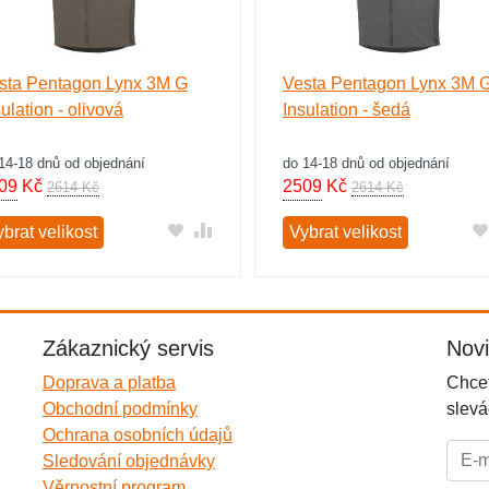
sta Pentagon Lynx 3M G
Vesta Pentagon Lynx 3M 
ulation - olivová
Insulation - šedá
14-18 dnů od objednání
do 14-18 dnů od objednání
09
Kč
2509
Kč
2614 Kč
2614 Kč
brat velikost
Vybrat velikost
Zákaznický servis
Nov
Doprava a platba
Chcet
Obchodní podmínky
slevá
Ochrana osobních údajů
E-mai
Sledování objednávky
Věrnostní program