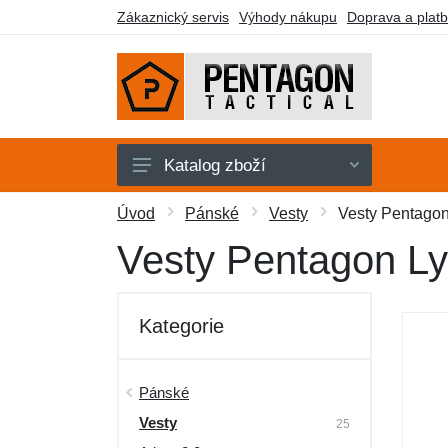
Zákaznický servis
Výhody nákupu
Doprava a plat
Katalog zboží
Pánské
Úvod
Pánské
Vesty
Vesty Pentagon
Dámské
Vesty Pentagon Ly
Doplňky
Obuv a ponožky
Kategorie
Outdoor
Taktické vybavení
Pánské
Vesty
Dárkové poukazy
25