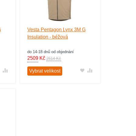
G
Vesta Pentagon Lynx 3M G
Insulation - béžová
do 14-18 dnů od objednání
2509
Kč
2614 Kč
Vybrat velikost