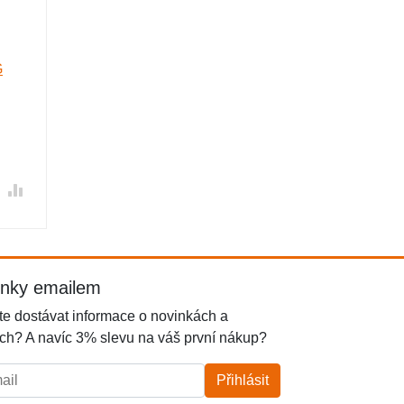
G
inky emailem
e dostávat informace o novinkách a
ch? A navíc 3% slevu na váš první nákup?
l:
Přihlásit