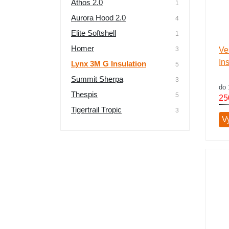
Athos 2.0
1
Výprodej
Aurora Hood 2.0
4
Elite Softshell
1
Homer
3
Ve
In
Lynx 3M G Insulation
5
Summit Sherpa
3
do 
Thespis
5
25
Tigertrail Tropic
3
Vy