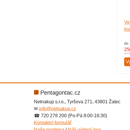
Ve
Ins
do 
25
Vy
Pentagontac.cz
Netnakup s.r.o., Tyršova 271, 43801 Žatec
✉
info@netnakup.cz
☎ 720 278 200 (Po-Pá 8:00-16:30)
Kontaktní formulář
Naše prodejna
|
Náš výdejní box