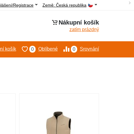
hlášení/Registrace
Země:
Česká republika
Nákupní košík
zatím prázdný
í košík
Oblíbené
Srovnání
0
0