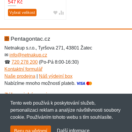
547
Kč
Vybrat velikost
Pentagontac.cz
Netnakup s.r.o., Tyršova 271, 43801 Žatec
✉
info@netnakup.cz
☎
720 278 200
(Po-Pá 8:00-16:30)
Kontaktní formulář
Naše prodejna
|
Náš výdejní box
Nabízíme mnoho možností plateb.
Zákaznický servis
Tento web používá k poskytování služeb,
Novinky emailem
personalizaci reklam a analýze návštěvnosti soubory
cookie. Používáním tohoto webu s tím souhlasíte.
Copyright © 2007-2026 (19 let s vámi)
Netnakup.cz
&
Další informace
Beru na vědomí