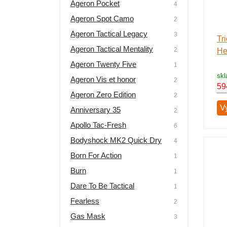
Ageron Pocket
4
Ageron Spot Camo
2
Ageron Tactical Legacy
3
Tr
Ageron Tactical Mentality
2
He
Ageron Twenty Five
1
skl
Ageron Vis et honor
2
59
Ageron Zero Edition
2
Vy
Anniversary 35
2
Apollo Tac-Fresh
6
Bodyshock MK2 Quick Dry
4
Born For Action
1
Burn
1
Dare To Be Tactical
1
Fearless
2
Gas Mask
3