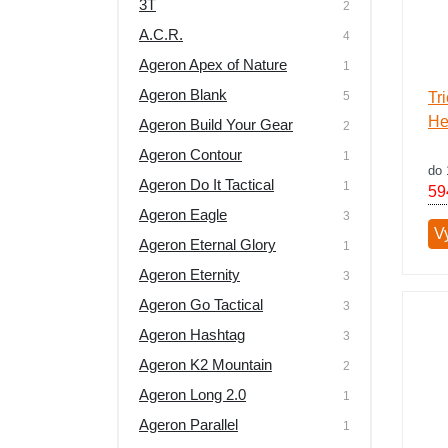
3T
2
Výprodej
A.C.R.
4
Ageron Apex of Nature
1
Ageron Blank
5
Tr
He
Ageron Build Your Gear
2
Ageron Contour
1
do 
Ageron Do It Tactical
1
59
Ageron Eagle
3
Vy
Ageron Eternal Glory
1
Ageron Eternity
3
Ageron Go Tactical
3
Ageron Hashtag
3
Ageron K2 Mountain
2
Ageron Long 2.0
1
Ageron Parallel
1