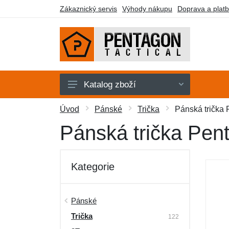
Zákaznický servis
Výhody nákupu
Doprava a plat
Katalog zboží
Pánské
Úvod
Pánské
Trička
Pánská trička
Dámské
Pánská trička Pen
Doplňky
Obuv a ponožky
Kategorie
Outdoor
Taktické vybavení
Pánské
Trička
Dárkové poukazy
122