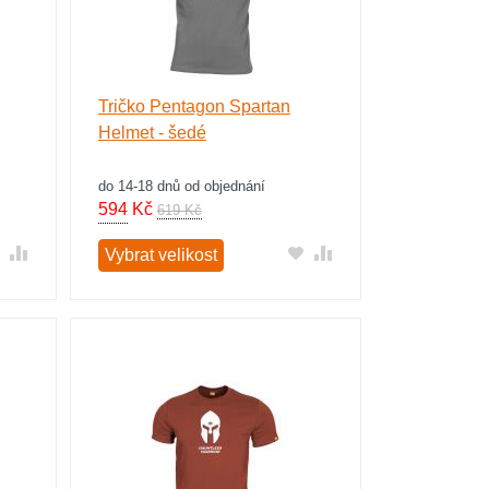
Tričko Pentagon Spartan
Helmet - šedé
do 14-18 dnů od objednání
594
Kč
619 Kč
Vybrat velikost