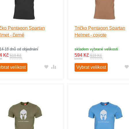
ičko Pentagon Spartan
Tričko Pentagon Spartan
lmet - černé
Helmet - coyote
14-18 dnů od objednání
skladem vybrané velikosti
4
Kč
594
Kč
619 Kč
619 Kč
brat velikost
Vybrat velikost