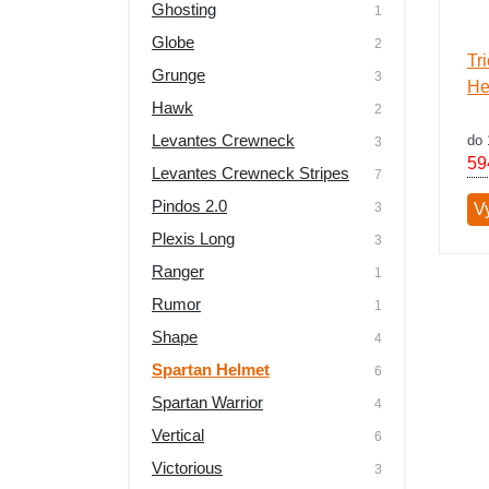
Ghosting
1
Globe
2
Tr
Grunge
3
He
Hawk
2
Levantes Crewneck
do 
3
59
Levantes Crewneck Stripes
7
Pindos 2.0
3
Vy
Plexis Long
3
Ranger
1
Rumor
1
Shape
4
Spartan Helmet
6
Spartan Warrior
4
Vertical
6
Victorious
3