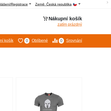
hlášení/Registrace
Země:
Česká republika
Nákupní košík
zatím prázdný
í košík
Oblíbené
Srovnání
0
0