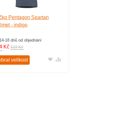
ičko Pentagon Spartan
lmet - indigo
14-18 dnů od objednání
4
Kč
619 Kč
brat velikost