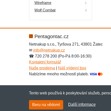
Wireframe
1
Wolf Combat
3
Pentagontac.cz
Netnakup s.r.o., Tyršova 271, 43801 Žatec
✉
info@netnakup.cz
☎ 720 278 200 (Po-Pá 8:00-16:30)
Kontaktní formulář
Naše prodejna
|
Náš výdejní box
Nabízíme mnoho možností plateb.
Tento web používá k poskytování služeb, perso
Další informace
Beru na vědomí
Copyright © 2007-2026 (19 let s vámi)
Netnaku