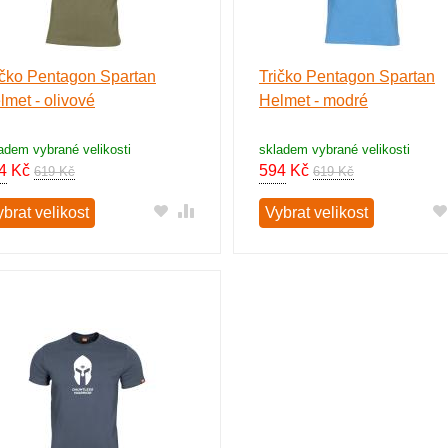
ičko Pentagon Spartan
Tričko Pentagon Spartan
lmet - olivové
Helmet - modré
adem vybrané velikosti
skladem vybrané velikosti
4
Kč
594
Kč
619 Kč
619 Kč
brat velikost
Vybrat velikost