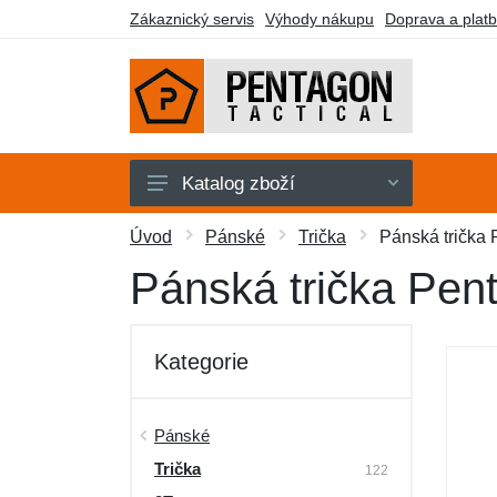
Zákaznický servis
Výhody nákupu
Doprava a plat
Katalog zboží
Pánské
Úvod
Pánské
Trička
Pánská trička 
Dámské
Pánská trička Pen
Doplňky
Obuv a ponožky
Kategorie
Outdoor
Taktické vybavení
Pánské
Trička
Dárkové poukazy
122