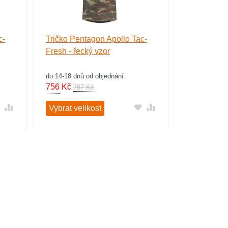
c-
Tričko Pentagon Apollo Tac-
Fresh - řecký vzor
do 14-18 dnů od objednání
756
Kč
787 Kč
Vybrat velikost