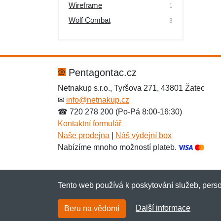
Wireframe
1
Wolf Combat
3
Pentagontac.cz
Netnakup s.r.o., Tyršova 271, 43801 Žatec
✉
info@netnakup.cz
☎ 720 278 200 (Po-Pá 8:00-16:30)
Kontaktní formulář
Naše prodejna
|
Náš výdejní box
Nabízíme mnoho možností plateb.
Tento web používá k poskytování služeb, perso
Další informace
Beru na vědomí
Copyright © 2007-2026 (19 let s vámi)
Netnaku