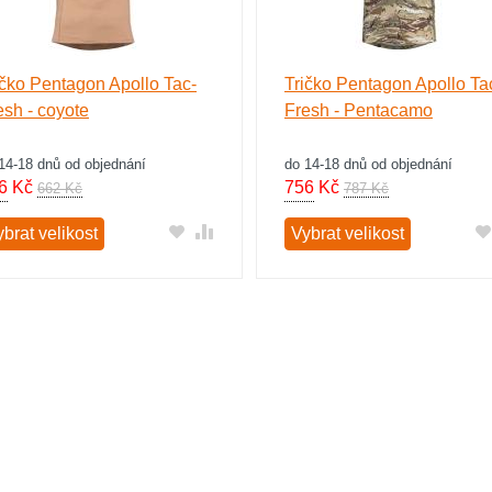
ičko Pentagon Apollo Tac-
Tričko Pentagon Apollo Ta
esh - coyote
Fresh - Pentacamo
14-18 dnů od objednání
do 14-18 dnů od objednání
6
Kč
756
Kč
662 Kč
787 Kč
brat velikost
Vybrat velikost