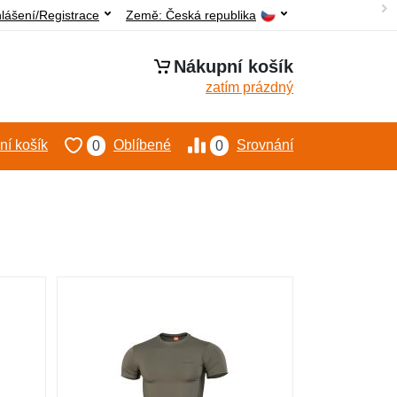
hlášení/Registrace
Země:
Česká republika
Nákupní košík
zatím prázdný
í košík
Oblíbené
Srovnání
0
0