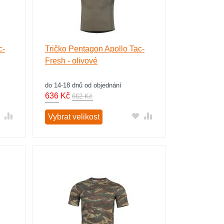
c-
Tričko Pentagon Apollo Tac-
Fresh - olivové
do 14-18 dnů od objednání
636
Kč
662 Kč
Vybrat velikost