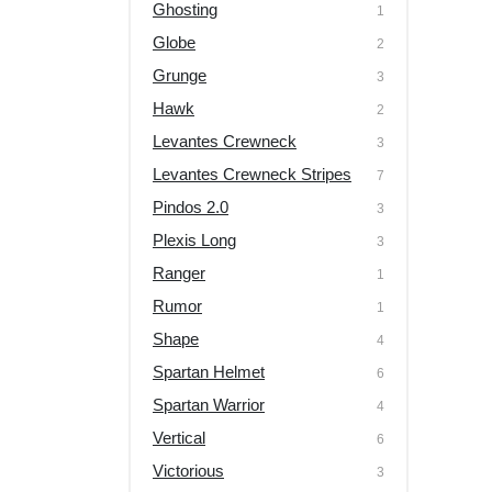
Ghosting
1
Globe
2
Grunge
3
Hawk
2
Levantes Crewneck
3
Levantes Crewneck Stripes
7
Pindos 2.0
3
Plexis Long
3
Ranger
1
Rumor
1
Shape
4
Spartan Helmet
6
Spartan Warrior
4
Vertical
6
Victorious
3