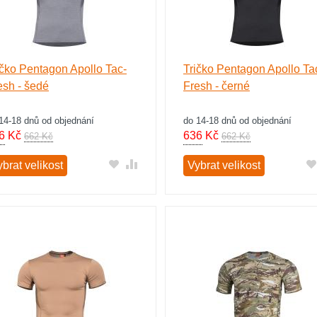
ičko Pentagon Apollo Tac-
Tričko Pentagon Apollo Ta
esh - šedé
Fresh - černé
14-18 dnů od objednání
do 14-18 dnů od objednání
6
Kč
636
Kč
662 Kč
662 Kč
brat velikost
Vybrat velikost