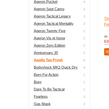
Ageron Pocket
4
Ageron Spot Camo
2
Ageron Tactical Legacy
3
Tr
Ageron Tactical Mentality
2
Fr
Ageron Twenty Five
1
do 
Ageron Vis et honor
2
63
Ageron Zero Edition
2
Vy
Anniversary 35
2
Apollo Tac-Fresh
6
Bodyshock MK2 Quick Dry
4
Born For Action
1
Burn
1
Dare To Be Tactical
1
Fearless
2
Gas Mask
3