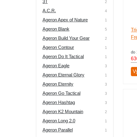
3T
2
Výprodej
A.C.R.
4
Ageron Apex of Nature
1
Ageron Blank
5
Tr
Fr
Ageron Build Your Gear
2
Ageron Contour
1
do 
Ageron Do It Tactical
1
63
Ageron Eagle
3
Vy
Ageron Eternal Glory
1
Ageron Eternity
3
Ageron Go Tactical
3
Ageron Hashtag
3
Ageron K2 Mountain
2
Ageron Long 2.0
1
Ageron Parallel
1